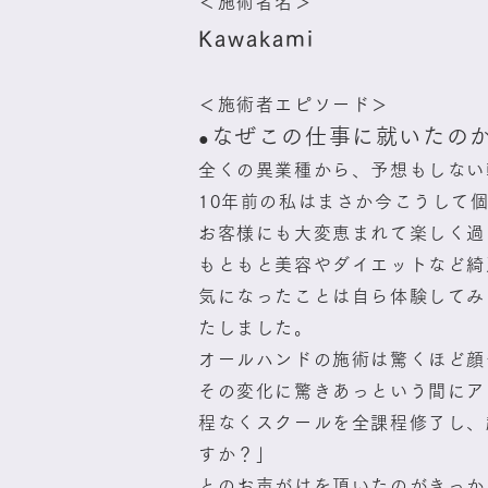
＜施術者名＞
Kawakami
＜施術者エピソード＞
なぜこの仕事に就いたの
●
全くの異業種から、予想もしない
10年前の私はまさか今こうして
お客様にも大変恵まれて楽しく過
もともと美容やダイエットなど綺
気になったことは自ら体験してみ
たしました。
オールハンドの施術は驚くほど顔
その変化に驚きあっという間にア
程なくスクールを全課程修了し、
すか？」
とのお声がけを頂いたのがきっか