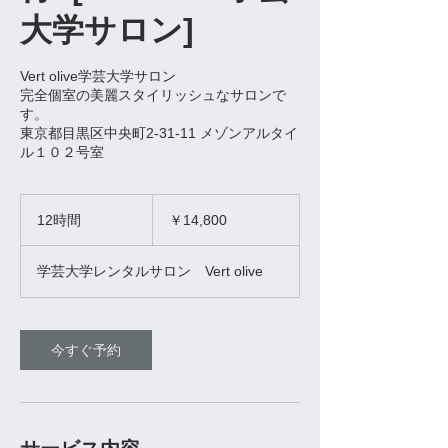
大学サロン]
Vert olive学芸大学サロン
完全個室の美麗スタイリッシュなサロンで
す。
東京都目黒区中央町2-31-11 メゾンアルタイ
ル１０２号室
14,800
円
12時間
1
￥14,800
2
時
学芸大学レンタルサロン Vert olive
間
今すぐ予約