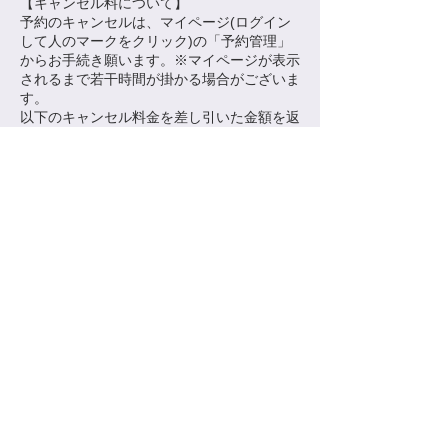
​【キャンセル料について】
予約のキャンセルは、マイページ(ログイン
して人のマークをクリック)の「予約管理」
からお手続き願います。※マイページが表示
されるまで若干時間が掛かる場合がございま
す。
以下のキャンセル料金を差し引いた金額を返
金いたします。
～8日前：0％
7日前～4日前：25％
3日前〜前日：50％
ご予約開始の24時間以内：100％
連絡先
日本、東京都目黒区中央町２−３１−１１