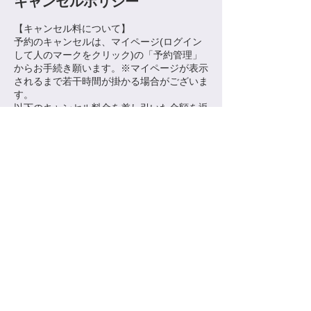
キャンセルポリシー
​【キャンセル料について】
予約のキャンセルは、マイページ(ログイン
して人のマークをクリック)の「予約管理」
からお手続き願います。※マイページが表示
されるまで若干時間が掛かる場合がございま
す。
以下のキャンセル料金を差し引いた金額を返
金いたします。
～8日前：0％
7日前～4日前：25％
3日前〜前日：50％
ご予約開始の24時間以内：100％
連絡先
日本、東京都目黒区中央町２−３１−１１