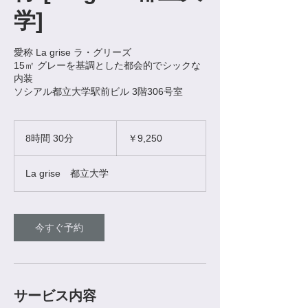
学]
愛称 La grise ラ・グリーズ
15㎡ グレーを基調とした都会的でシックな
内装
ソシアル都立大学駅前ビル 3階306号室
9,250
円
8時間 30分
8
￥9,250
時
間
La grise 都立大学
3
0
分
今すぐ予約
サービス内容