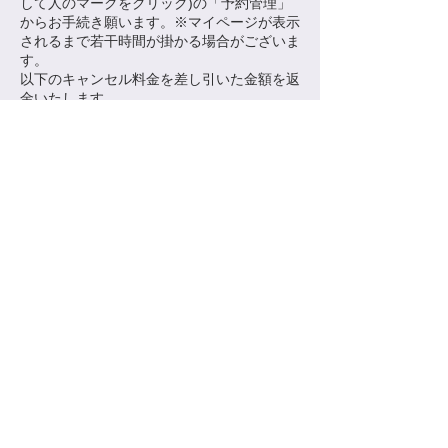
して人のマークをクリック)の「予約管理」
からお手続き願います。※マイページが表示
されるまで若干時間が掛かる場合がございま
す。
以下のキャンセル料金を差し引いた金額を返
金いたします。
～8日前：0％
7日前～4日前：25％
3日前〜前日：50％
ご予約開始の24時間以内：100％
連絡先
日本、東京都目黒区平町１−２６−１７